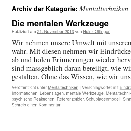
Mentaltechniken
Archiv der Kategorie:
Die mentalen Werkzeuge
Publiziert am
21. November 2013
von
Heinz Oftinger
Wir nehmen unsere Umwelt mit unseren
wahr. Mit diesen nehmen wir Eindrücke 
ab und holen Erinnerungen wieder herv
sind massgeblich daran beteiligt, wie w
gestalten. Ohne das Wissen, wie wir u
Veröffentlicht unter
Mentaltechniken
|
Verschlagwortet mit
Eindr
Informationen
,
Lebenslagen
,
mentale Werkzeuge
,
Mentaltechni
psychische Reaktionen
,
Referenzbilder
,
Schubladenmodell
,
Sin
Schreib einen Kommentar