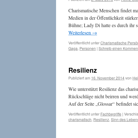
Charismatische Menschen findet man
Medien in der Öffentlichkeit stärk
Bühne; Lady Di hatte es durch ihr 
Weiterlesen
→
Veröffentlicht unter
Charismatische Persön
Gaga
,
Personen
|
Schreib einen Kommen
Resilienz
Publiziert am
16. November 2014
von
Hei
Wie unterstützt Resilienz das char
Rückschläge nicht beirren und werd
Auf der Seite „Glossar“ befindet si
Veröffentlicht unter
Fachbegriffe
|
Verschla
charismatisch
,
Resilienz
,
Sinn des Leben