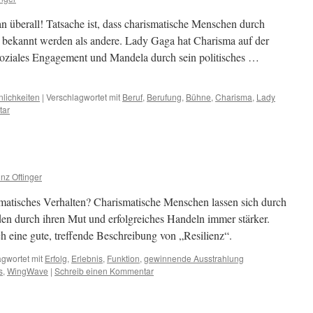
 überall! Tatsache ist, dass charismatische Menschen durch
er bekannt werden als andere. Lady Gaga hat Charisma auf der
soziales Engagement und Mandela durch sein politisches …
lichkeiten
|
Verschlagwortet mit
Beruf
,
Berufung
,
Bühne
,
Charisma
,
Lady
tar
nz Oftinger
ismatisches Verhalten? Charismatische Menschen lassen sich durch
en durch ihren Mut und erfolgreiches Handeln immer stärker.
ch eine gute, treffende Beschreibung von „Resilienz“.
gwortet mit
Erfolg
,
Erlebnis
,
Funktion
,
gewinnende Ausstrahlung
s
,
WingWave
|
Schreib einen Kommentar