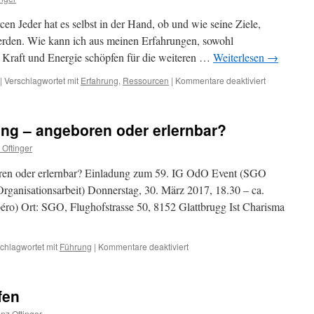
en Jeder hat es selbst in der Hand, ob und wie seine Ziele,
rden. Wie kann ich aus meinen Erfahrungen, sowohl
, Kraft und Energie schöpfen für die weiteren …
Weiterlesen
→
für
|
Verschlagwortet mit
Erfahrung
,
Ressourcen
|
Kommentare deaktiviert
Erfahrungen
als
Ressourcen
ung – angeboren oder erlernbar?
nutzen
 Oftinger
en oder erlernbar? Einladung zum 59. IG OdO Event (SGO
Organisationsarbeit) Donnerstag, 30. März 2017, 18.30 – ca.
éro) Ort: SGO, Flughofstrasse 50, 8152 Glattbrugg Ist Charisma
für
chlagwortet mit
Führung
|
Kommentare deaktiviert
Charisma
in
der
fen
Führung
–
nz Oftinger