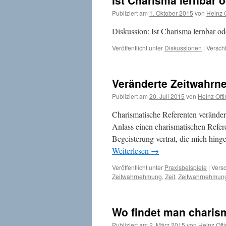
Ist Charisma lernbar o
Publiziert am
1. Oktober 2015
von
Heinz O
Diskussion: Ist Charisma lernbar o
Veröffentlicht unter
Diskussionen
|
Versch
Veränderte Zeitwahr
Publiziert am
20. Juli 2015
von
Heinz Ofti
Charismatische Referenten verände
Anlass einen charismatischen Refere
Begeisterung vertrat, die mich hinge
Weiterlesen
→
Veröffentlicht unter
Praxisbeispiele
|
Versc
Zeitwahrnehmung
,
Zeit
,
Zeitwahrnehmun
Wo findet man chari
Publiziert am
2. März 2015
von
Heinz Oft