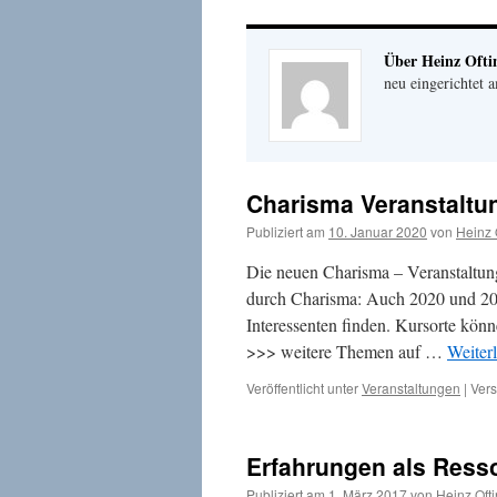
Über Heinz Ofti
neu eingerichtet 
Charisma Veranstaltu
Publiziert am
10. Januar 2020
von
Heinz 
Die neuen Charisma – Veranstaltung
durch Charisma: Auch 2020 und 20
Interessenten finden. Kursorte kön
>>> weitere Themen auf …
Weiter
Veröffentlicht unter
Veranstaltungen
|
Vers
Erfahrungen als Ress
Publiziert am
1. März 2017
von
Heinz Oft