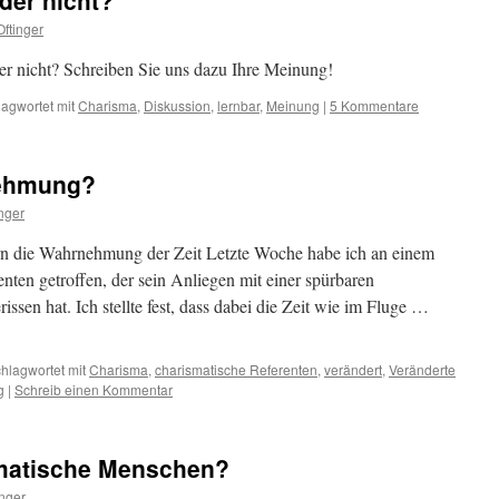
der nicht?
Zufall!
ftinger
der nicht? Schreiben Sie uns dazu Ihre Meinung!
lagwortet mit
Charisma
,
Diskussion
,
lernbar
,
Meinung
|
5 Kommentare
nehmung?
nger
rn die Wahrnehmung der Zeit Letzte Woche habe ich an einem
nten getroffen, der sein Anliegen mit einer spürbaren
rissen hat. Ich stellte fest, dass dabei die Zeit wie im Fluge …
hlagwortet mit
Charisma
,
charismatische Referenten
,
verändert
,
Veränderte
g
|
Schreib einen Kommentar
smatische Menschen?
inger