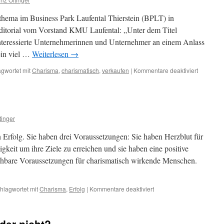
angeboren
oder
thema im Business Park Laufental Thierstein (BPLT) in
erlernbar?
torial vom Vorstand KMU Laufental: „Unter dem Titel
nteressierte Unternehmerinnen und Unternehmer an einem Anlass
ein viel …
Weiterlesen
→
für
gwortet mit
Charisma
,
charismatisch
,
verkaufen
|
Kommentare deaktiviert
Charisma
verkaufe
tinger
 Erfolg. Sie haben drei Voraussetzungen: Sie haben Herzblut für
igkeit um ihre Ziele zu erreichen und sie haben eine positive
hbare Voraussetzungen für charismatisch wirkende Menschen.
für
hlagwortet mit
Charisma
,
Erfolg
|
Kommentare deaktiviert
Erfolg
ist
kein