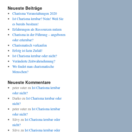
Neueste Beiträge
Charisma Veranstaltungen 2020
Ist Charisma lernbar? Nein! Weil Sie
es bereits besitzen!
Erfahrungen als Ressourcen nutzen
Charisma in der Führung – angeboren
oder erlernbar?
Charismatisch verkaufen
Erfolg ist kein Zufall!
Ist Charisma lernbar oder nicht?
Veränderte Zeitwahrnehmung?
Wo findet man charismatische
Menschen?
Neueste Kommentare
peter suter
zu
Ist Charisma lernbar
oder nicht?
Darko
zu
Ist Charisma lernbar oder
nicht?
peter suter
zu
Ist Charisma lernbar
en
oder nicht?
Silvy
zu
Ist Charisma lernbar oder
nicht?
Silvy
zu
Ist Charisma lernbar oder