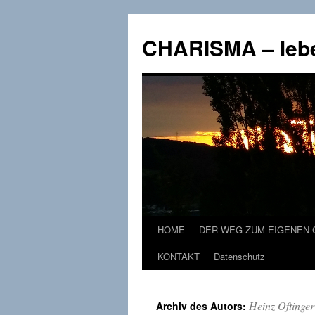
CHARISMA – leb
HOME
DER WEG ZUM EIGENEN 
Zum
KONTAKT
Datenschutz
Inhalt
springen
Heinz Oftinger
Archiv des Autors: