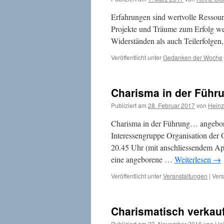
Erfahrungen sind wertvolle Ressourc
Projekte und Träume zum Erfolg we
Widerständen als auch Teilerfolgen
Veröffentlicht unter
Gedanken der Woche
Charisma in der Führ
Publiziert am
28. Februar 2017
von
Heinz
Charisma in der Führung… angebor
Interessengruppe Organisation der 
20.45 Uhr (mit anschliessendem Ap
eine angeborene …
Weiterlesen
→
Veröffentlicht unter
Veranstaltungen
|
Vers
Charismatisch verkau
Publiziert am
23. November 2016
von
Hei