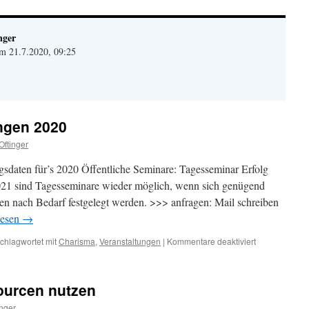
nger
am 21.7.2020, 09:25
ngen 2020
Oftinger
sdaten für’s 2020 Öffentliche Seminare: Tagesseminar Erfolg
21 sind Tagesseminare wieder möglich, wenn sich genügend
nen nach Bedarf festgelegt werden. >>> anfragen: Mail schreiben
lesen
→
für
chlagwortet mit
Charisma
,
Veranstaltungen
|
Kommentare deaktiviert
Charisma
Veranstaltung
2020
ourcen nutzen
inger